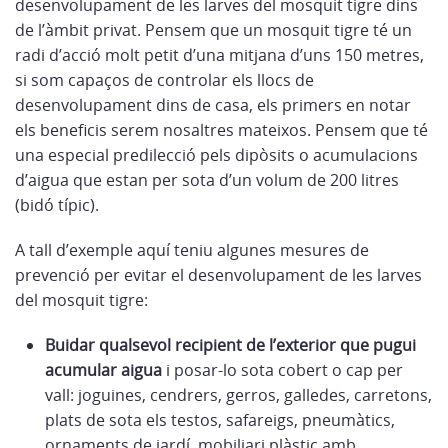
desenvolupament de les larves del mosquit tigre dins
de l’àmbit privat. Pensem que un mosquit tigre té un
radi d’acció molt petit d’una mitjana d’uns 150 metres,
si som capaços de controlar els llocs de
desenvolupament dins de casa, els primers en notar
els beneficis serem nosaltres mateixos. Pensem que té
una especial predilecció pels dipòsits o acumulacions
d’aigua que estan per sota d’un volum de 200 litres
(bidó típic).
A tall d’exemple aquí teniu algunes mesures de
prevenció per evitar el desenvolupament de les larves
del mosquit tigre:
Buidar qualsevol recipient de l’exterior que pugui
acumular aigua
i posar-lo sota cobert o cap per
vall: joguines, cendrers, gerros, galledes, carretons,
plats de sota els testos, safareigs, pneumàtics,
ornaments de jardí, mobiliari plàstic amb