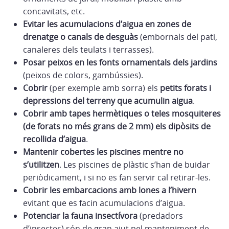
concavitats, etc.
Evitar les acumulacions d’aigua en zones de
drenatge o canals de desguàs
(embornals del pati,
canaleres dels teulats i terrasses).
Posar peixos en les fonts ornamentals dels jardins
(peixos de colors, gambússies).
Cobrir
(per exemple amb sorra) els
petits forats i
depressions del terreny que acumulin aigua
.
Cobrir amb tapes hermètiques o teles mosquiteres
(de forats no més grans de 2 mm) els dipòsits de
recollida d’aigua
.
Mantenir cobertes les piscines mentre no
s’utilitzen
. Les piscines de plàstic s’han de buidar
periòdicament, i si no es fan servir cal retirar-les.
Cobrir les embarcacions amb lones a l’hivern
evitant que es facin acumulacions d’aigua.
Potenciar la fauna insectívora
(predadors
d’insectes) són de gran ajut pel manteniment de