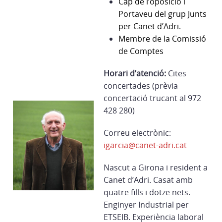
Cap de l’oposició i
Portaveu del grup Junts
per Canet d’Adri.
Membre de la Comissió
de Comptes
Horari d’atenció:
Cites
concertades (prèvia
concertació trucant al 972
428 280)
Correu electrònic:
igarcia@canet-adri.cat
Nascut a Girona i resident a
Canet d’Adri. Casat amb
quatre fills i dotze nets.
Enginyer Industrial per
ETSEIB. Experiència laboral