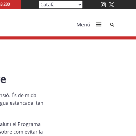
28 280
Cerca
Menú
re
nsió. És de mida
aigua estancada, tan
salut i el Programa
 sobre com evitar la