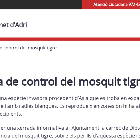
Atenció Ciutadana 972 4
net d'Adri
 control del mosquit tigre
de control del mosquit tig
 una espècie invasora procedent d’Àsia que es troba en expa
re i amb ratlles blanques. Es reprodueix en zones on hi ha 
ecipients.
 fer una xerrada informativa a l’Ajuntament, a càrrec de Dip
ància del mosquit tigre, sobre els perills d’aquesta espècie i