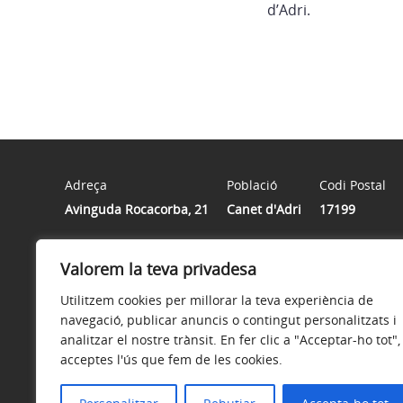
d’Adri.
Adreça
Població
Codi Postal
Avinguda Rocacorba, 21
Canet d'Adri
17199
Valorem la teva privadesa
Horari
De dilluns a divendres al matí de 9:00 a 14:00 hores | Di
Utilitzem cookies per millorar la teva experiència de
navegació, publicar anuncis o contingut personalitzats i
analitzar el nostre trànsit. En fer clic a "Acceptar-ho tot",
acceptes l'ús que fem de les cookies.
Avís legal
Política de privacitat
Accessibilitat