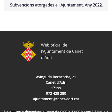
Subvencions atorgades a l'Ajuntament. Any 2022.
Web oficial de
l'Ajuntament de Canet
d'Adri
Avinguda Rocacorba, 21
Canet d'Adri
17199
972 428 280
ajuntament@canet-adri.cat
De dilluns a divendres al matí de 9:00 a 14:00 hores | Dijous a