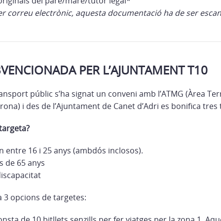
riginals del pare/mare/tutor legal*
a per correu electrònic, aquesta documentació ha de ser es
VENCIONADA PER L’AJUNTAMENT T10
ansport públic s’ha signat un conveni amb l’ATMG (Àrea Terr
ona) i des de l’Ajuntament de Canet d’Adri es bonifica tres 
 targeta?
n entre 16 i 25 anys (ambdós inclosos).
s de 65 anys
iscapacitat
 3 opcions de targetes:
nsta de 10 bitllets senzills per fer viatges per la zona 1. Aq