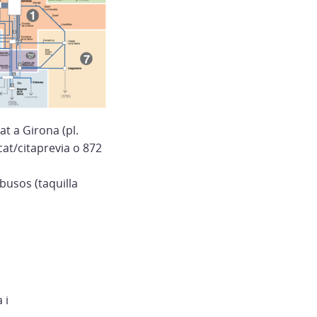
at a Girona (pl.
cat/citaprevia o 872
busos (taquilla
 i