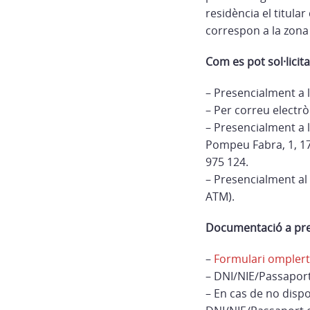
residència el titular
correspon a la zona 
Com es pot sol·licita
– Presencialment a 
– Per correu electr
– Presencialment a l’
Pompeu Fabra, 1, 170
975 124.
– Presencialment al 
ATM).
Documentació a pre
–
Formulari omplert 
– DNI/NIE/Passaport
– En cas de no dispo