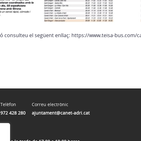
ó consulteu el següent enllaç: https://www.teisa-bus.com/c
Telèfon
Correu electrònic
972 428 280
ajuntament@canet-adri.cat