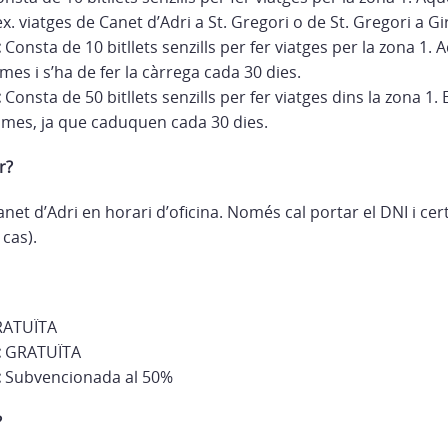
. viatges de Canet d’Adri a St. Gregori o de St. Gregori a Gi
:
Consta de 10 bitllets senzills per fer viatges per la zona 1. 
es i s’ha de fer la càrrega cada 30 dies.
:
Consta de 50 bitllets senzills per fer viatges dins la zona 1. 
 mes, ja que caduquen cada 30 dies.
r?
net d’Adri en horari d’oficina. Només cal portar el DNI i cert
 cas).
ATUÏTA
:
GRATUÏTA
:
Subvencionada al 50%
?