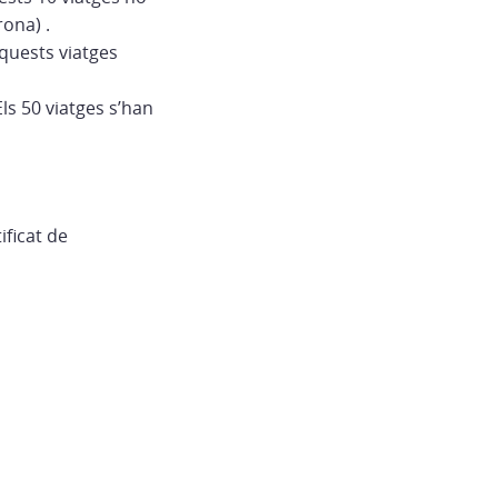
rona) .
Aquests viatges
Els 50 viatges s’han
ificat de