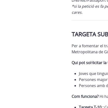
DNI/NIE/Passaport o
*si la petició es f
cares.
TARGETA SUB
Per a fomentar el tr
Metropolitana de Gir
Qui pot sol·licitar la
Joves que tingui
Persones major
Persones amb d
Com funciona?
Hi ha
Targeta T-10 :
Co