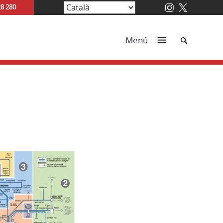
28 280
Cerca
Menú