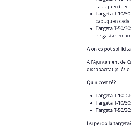
caduquen (per ex
Targeta T-10/30
caduquen cada m
Targeta T-50/30
de gastar en un
A on es pot sol·licita
A l’Ajuntament de Ca
discapacitat (si és el
Quin cost té?
Targeta T-10:
GR
Targeta T-10/30
Targeta T-50/30
I si perdo la targeta