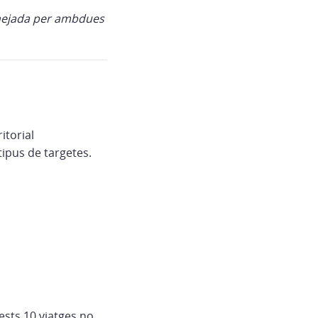
canejada per ambdues
itorial
tipus de targetes.
uests 10 viatges no