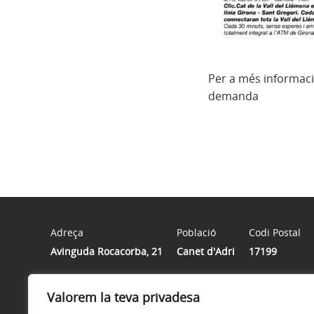
Per a més informaci
demanda
Adreça
Població
Codi Postal
Avinguda Rocacorba, 21
Canet d'Adri
17199
Valorem la teva privadesa
Horari