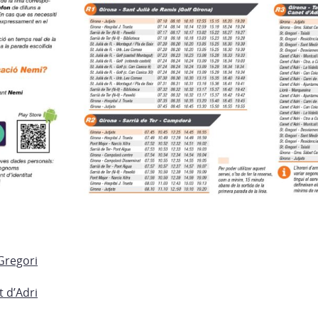
 Gregori
t d’Adri