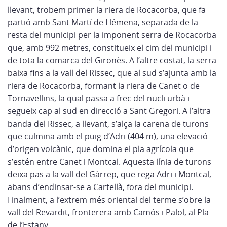
llevant, trobem primer la riera de Rocacorba, que fa
partió amb Sant Martí de Llémena, separada de la
resta del municipi per la imponent serra de Rocacorba
que, amb 992 metres, constitueix el cim del municipi i
de tota la comarca del Gironès. A l’altre costat, la serra
baixa fins a la vall del Rissec, que al sud s’ajunta amb la
riera de Rocacorba, formant la riera de Canet o de
Tornavellins, la qual passa a frec del nucli urbà i
segueix cap al sud en direcció a Sant Gregori. A l’altra
banda del Rissec, a llevant, s’alça la carena de turons
que culmina amb el puig d’Adri (404 m), una elevació
d’origen volcànic, que domina el pla agrícola que
s’estén entre Canet i Montcal. Aquesta línia de turons
deixa pas a la vall del Gàrrep, que rega Adri i Montcal,
abans d’endinsar-se a Cartellà, fora del municipi.
Finalment, a l’extrem més oriental del terme s’obre la
vall del Revardit, fronterera amb Camós i Palol, al Pla
de l’Estany.