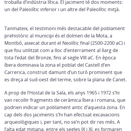
troballa d’indústria lítica. El jaciment té dos moments:
un del Paleolític inferior i un altre del Paleolític mitjà.
Tanmateix, el testimoni més destacable del poblament
prehistòric al municipi és el dolmen de la Mota, a
Montbó, aixecat durant el Neolític final (2500-2200 aC) i
que fou utilitzat com a lloc d’enterrament al llarg de
tota l’edat del Bronze, fins al segle VIII aC. En època
íbera dominava la zona el poblat del Castell d’en
Carrerica, construït damunt d’un turó prominent que
es dreça al sud-oest del terme, sobre la plana de Canet.
A prop de l’Hostal de la Sala, els anys 1965 i 1972 s’hi
van recollir fragments de ceràmica íbera i romana, que
podrien indicar un poblament antic d’aquesta zona. En
cap dels dos jaciments s’hi han efectuat excavacions
arqueològiques i, per tant, no se’n pot dir res més. A
l’alta edat mitjana, entre els segles IX i XI, es formaren