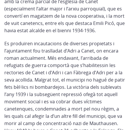
amb la crema parcial de l’església de Canet
(especialment l’altar major i l’arxiu parroquial), que es
convertí en magatzem de la nova cooperativa, i la mort
de vuit canetencs, entre els que destaca Emili Picó, que
havia estat alcalde en el bienni 1934-1936.
Es produïren incautacions de diverses propietats i
l’ajuntament fou traslladat d’Adri a Canet, on encara
roman actualment. Més endavant, l’arribada de
refugiats de guerra comportà que s’habilitessin les
rectories de Canet i d’Adri i can Fàbrega d’Adri per a la
seva acollida. Malgrat tot, el municipi no hagué de patir
fets bèl·lics ni bombardejos. La victòria dels sublevats
l’any 1939 i la subsegüent repressió ofegà tot aquell
moviment social i es va cobrar dues víctimes
canetenques, condemnades a mort pel nou règim, a
les quals cal afegir la d’un altre fill del municipi, que va
morir al camp de concentració nazi de Mauthausen.