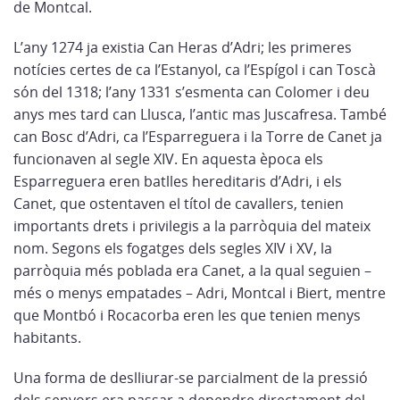
de Montcal.
L’any 1274 ja existia Can Heras d’Adri; les primeres
notícies certes de ca l’Estanyol, ca l’Espígol i can Toscà
són del 1318; l’any 1331 s’esmenta can Colomer i deu
anys mes tard can Llusca, l’antic mas Juscafresa. També
can Bosc d’Adri, ca l’Esparreguera i la Torre de Canet ja
funcionaven al segle XIV. En aquesta època els
Esparreguera eren batlles hereditaris d’Adri, i els
Canet, que ostentaven el títol de cavallers, tenien
importants drets i privilegis a la parròquia del mateix
nom. Segons els fogatges dels segles XIV i XV, la
parròquia més poblada era Canet, a la qual seguien –
més o menys empatades – Adri, Montcal i Biert, mentre
que Montbó i Rocacorba eren les que tenien menys
habitants.
Una forma de deslliurar-se parcialment de la pressió