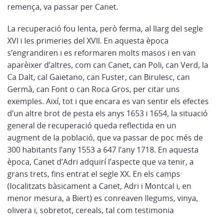
remença, va passar per Canet.
La recuperació fou lenta, però ferma, al llarg del segle
XVI i les primeries del XVII. En aquesta època
s’engrandiren i es reformaren molts masos i en van
aparèixer d’altres, com can Canet, can Poli, can Verd, la
Ca Dalt, cal Gaietano, can Fuster, can Birulesc, can
Germà, can Font o can Roca Gros, per citar uns
exemples. Així, tot i que encara es van sentir els efectes
d’un altre brot de pesta els anys 1653 i 1654, la situació
general de recuperació queda reflectida en un
augment de la població, que va passar de poc més de
300 habitants l’any 1553 a 647 l’any 1718. En aquesta
època, Canet d’Adri adquirí l’aspecte que va tenir, a
grans trets, fins entrat el segle XX. En els camps
(localitzats bàsicament a Canet, Adri i Montcal i, en
menor mesura, a Biert) es conreaven llegums, vinya,
olivera i, sobretot, cereals, tal com testimonia