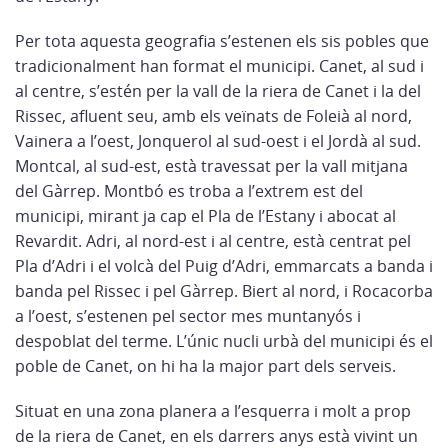
Per tota aquesta geografia s’estenen els sis pobles que
tradicionalment han format el municipi. Canet, al sud i
al centre, s’estén per la vall de la riera de Canet i la del
Rissec, afluent seu, amb els veïnats de Foleià al nord,
Vainera a l’oest, Jonquerol al sud-oest i el Jordà al sud.
Montcal, al sud-est, està travessat per la vall mitjana
del Gàrrep. Montbó es troba a l’extrem est del
municipi, mirant ja cap el Pla de l’Estany i abocat al
Revardit. Adri, al nord-est i al centre, està centrat pel
Pla d’Adri i el volcà del Puig d’Adri, emmarcats a banda i
banda pel Rissec i pel Gàrrep. Biert al nord, i Rocacorba
a l’oest, s’estenen pel sector mes muntanyós i
despoblat del terme. L’únic nucli urbà del municipi és el
poble de Canet, on hi ha la major part dels serveis.
Situat en una zona planera a l’esquerra i molt a prop
de la riera de Canet, en els darrers anys està vivint un