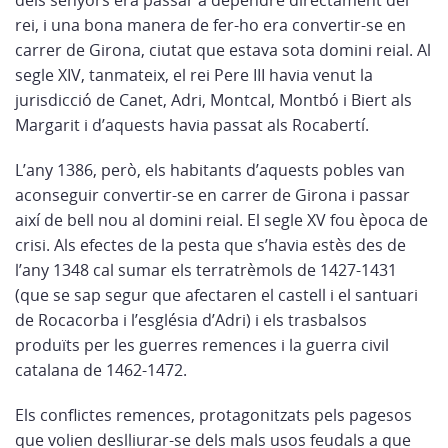
dels senyors era passar a dependre directament del
rei, i una bona manera de fer-ho era convertir-se en
carrer de Girona, ciutat que estava sota domini reial. Al
segle XIV, tanmateix, el rei Pere III havia venut la
jurisdicció de Canet, Adri, Montcal, Montbó i Biert als
Margarit i d’aquests havia passat als Rocabertí.
L’any 1386, però, els habitants d’aquests pobles van
aconseguir convertir-se en carrer de Girona i passar
així de bell nou al domini reial. El segle XV fou època de
crisi. Als efectes de la pesta que s’havia estès des de
l’any 1348 cal sumar els terratrèmols de 1427-1431
(que se sap segur que afectaren el castell i el santuari
de Rocacorba i l’església d’Adri) i els trasbalsos
produïts per les guerres remences i la guerra civil
catalana de 1462-1472.
Els conflictes remen­ces, protagonitzats pels pagesos
que volien deslliurar-se dels mals usos feudals a que