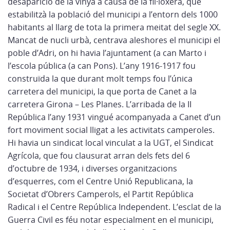
desaparició de la vinya a causa de la fil·loxera, que
estabilitzà la població del municipi a l’entorn dels 1000
habitants al llarg de tota la primera meitat del segle XX.
Mancat de nucli urbà, centrava aleshores el municipi el
poble d’Adri, on hi havia l’ajuntament (a can Marto i
l’escola pública (a can Pons). L’any 1916-1917 fou
construïda la que durant molt temps fou l’única
carretera del municipi, la que porta de Canet a la
carretera Girona – Les Planes. L’arribada de la II
República l’any 1931 vingué acompanyada a Canet d’un
fort moviment social lligat a les activitats camperoles.
Hi havia un sindicat local vinculat a la UGT, el Sindicat
Agrícola, que fou clausurat arran dels fets del 6
d’octubre de 1934, i diverses organitzacions
d’esquerres, com el Centre Unió Republicana, la
Societat d’Obrers Camperols, el Partit República
Radical i el Centre República Independent. L’esclat de la
Guerra Civil es féu notar especialment en el municipi,