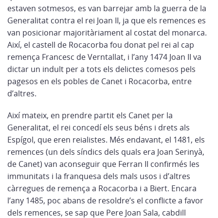
estaven sotmesos, es van barrejar amb la guerra de la
Generalitat contra el rei Joan II, ja que els remences es
van posicionar majoritàriament al costat del monarca.
Així, el castell de Rocacorba fou donat pel rei al cap
remença Francesc de Verntallat, i l’any 1474 Joan II va
dictar un indult per a tots els delictes comesos pels
pagesos en els pobles de Canet i Rocacorba, entre
d’altres.
Així mateix, en prendre partit els Canet per la
Generalitat, el rei concedí els seus béns i drets als
Espígol, que eren reialistes. Més endavant, el 1481, els
remences (un dels síndics dels quals era Joan Serinyà,
de Canet) van aconseguir que Ferran II confirmés les
immunitats i la franquesa dels mals usos i d’altres
càrregues de remença a Rocacorba i a Biert. Encara
l’any 1485, poc abans de resoldre’s el conflicte a favor
dels remences, se sap que Pere Joan Sala, cabdill