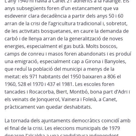
L’any 1940 hi havia a Canet 21 adherits a la Falange. Els
anys subsegüents foren d’un estancament que va
esdevenir clara decadència a partir dels anys 50 i 60
arran de la crisi de l’agricultura tradicional i, sobretot,
de les activitats bosquetanes, en caure la demanda de
carbó i de llenya arran de la generalització de noves
energies, especialment el gas butà. Molts boscos,
camps de conreu i masos foren abandonats i es produí
una emigració, especialment cap a Girona i Banyoles,
que reduí la població del municipi a menys de la
meitat: els 971 habitants del 1950 baixaren a 806 el
1960, 528 el 1970 i 437 el 1981. Les escoles foren
tancades i Rocacorba, Biert, Montbó, bona part d’Adri i
els veinats de Jonquerol, Vainera i Foleià, a Canet,
pràcticament van quedar deshabitats.
La tornada dels ajuntaments democràtics coincidí amb
el final de la crisi. Les eleccions municipals de 1979
donaren l’alcaldia a una candidatura independent