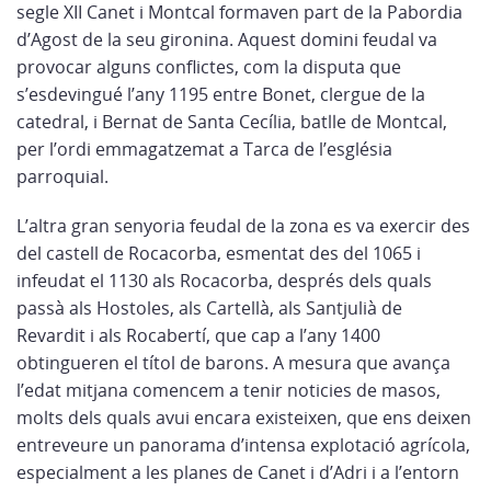
segle XII Canet i Montcal formaven part de la Pabordia
d’Agost de la seu gironina. Aquest domini feudal va
provocar alguns conflictes, com la disputa que
s’esdevingué l’any 1195 entre Bonet, clergue de la
catedral, i Bernat de Santa Cecília, batlle de Montcal,
per l’ordi emmagatzemat a Tarca de l’es­glésia
parroquial.
L’altra gran senyoria feudal de la zona es va exercir des
del cas­tell de Rocacorba, esmentat des del 1065 i
infeudat el 1130 als Rocacorba, després dels quals
passà als Hostoles, als Cartellà, als Santjulià de
Revardit i als Rocabertí, que cap a l’any 1400
obtingueren el títol de barons. A mesura que avança
l’edat mitjana comencem a tenir noticies de masos,
molts dels quals avui encara existeixen, que ens deixen
entreveure un panorama d’intensa explotació agrícola,
especialment a les planes de Canet i d’Adri i a l’entorn